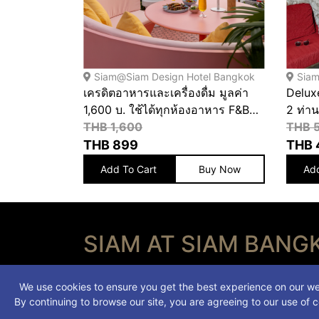
Siam@Siam Design Hotel Bangkok
Siam
เครดิตอาหารและเครื่องดื่ม มูลค่า
Delux
View
1,600 บ. ใช้ได้ทุกห้องอาหาร F&B
2 ท่าน
Credit value THB 1,600 for all
THB 1,600
และเคร
THB 
outlets
Delux
THB
899
THB
perso
Add To Cart
Buy Now
Add
Credit
SIAM AT SIAM BANG
+66 (0) 2217 300
We use cookies to ensure you get the best experience on our we
central.rsvn@siamatsiam.com
By continuing to browse our site, you are agreeing to our use of c
S@S Bangkok