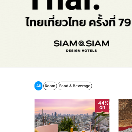
All
Room
Food & Beverage
44%
Off