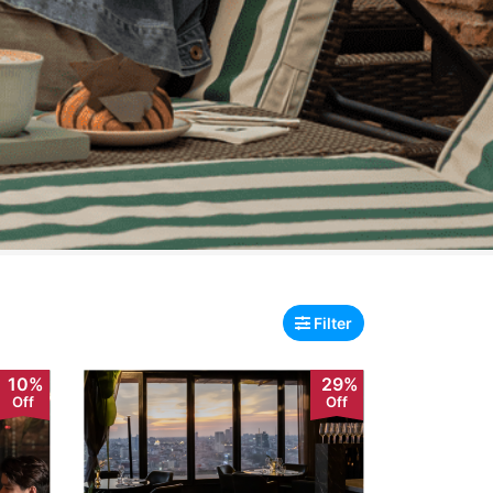
Filter
10%
29%
Off
Off