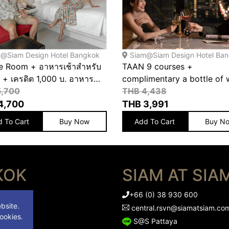
@Siam Design Hotel Bangkok
Siam@Siam Design Hotel Ba
e Room + อาหารเช้าสำหรับ
TAAN 9 courses +
View
View
 + เครดิต 1,000 บ. อาหาร
complimentary a bottle of 
ื่องดื่ม ซื้อ 9 แถม 1 ใบ
5,700
THB 4,438
e Room + Breakfast for 2
4,700
THB
3,991
ns + Get 1,000 THB F&B
 To Cart
Buy Now
Add To Cart
Buy N
 buy 9 get 1 for free
KOK
SIAM AT SIA
+66 (0) 38 930 600
bsite.
central.rsvn@siamatsiam.co
ookies.
S@S Pattaya